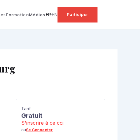
FR
·
EN
Participer
ues
Formation
Médias
ourg
Tarif
Gratuit
S'inscrire à ce cci
ou
Se Connecter