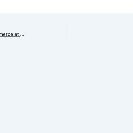
CCI Neuchâtel – Chambre neuchâteloise du commerce et de l’industrie