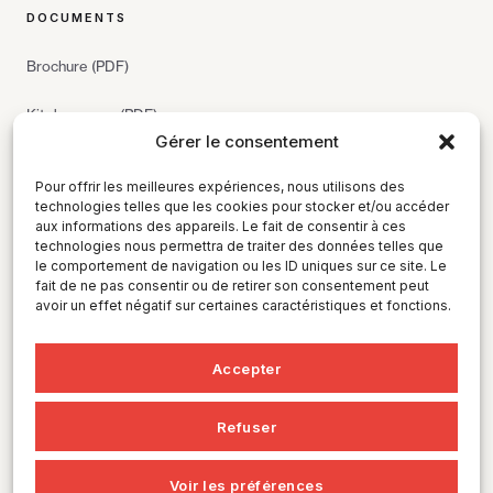
DOCUMENTS
Brochure (PDF)
Kit de presse (PDF)
Gérer le consentement
CONTACT
Pour offrir les meilleures expériences, nous utilisons des
technologies telles que les cookies pour stocker et/ou accéder
info@gaigi.org
aux informations des appareils. Le fait de consentir à ces
technologies nous permettra de traiter des données telles que
le comportement de navigation ou les ID uniques sur ce site. Le
LinkedIn
fait de ne pas consentir ou de retirer son consentement peut
avoir un effet négatif sur certaines caractéristiques et fonctions.
Partenaires & bailleurs de fonds
Accepter
© 2026 GAIGI · Geneva AI Governance Institute · Édité à Genève
Refuser
Mentions légales
·
Confidentialité
Voir les préférences